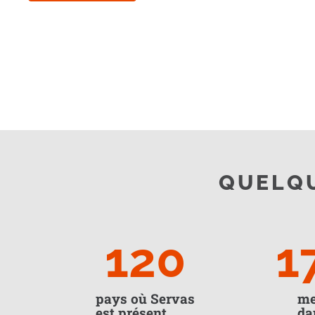
QUELQU
120
1
pays où Servas
me
est présent
da