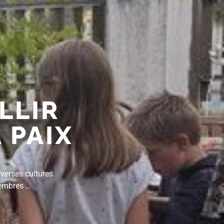
LLIR
 PAIX
verses cultures.
membres …