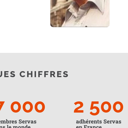
ES CHIFFRES
7 000
2 500
mbres Servas
adhérents Servas
ns le monde
en France