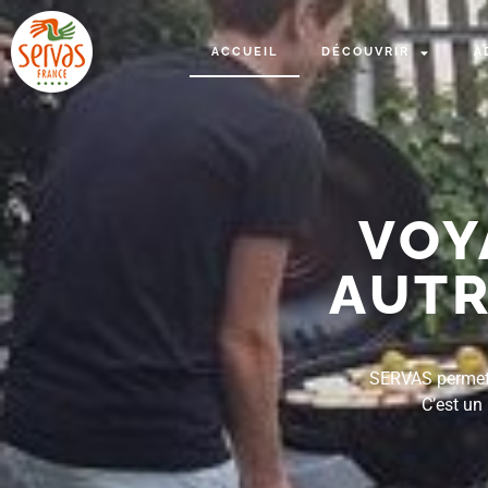
ACCUEIL
DÉCOUVRIR
A
VOY
AUTR
SERVAS permet d
C’est un