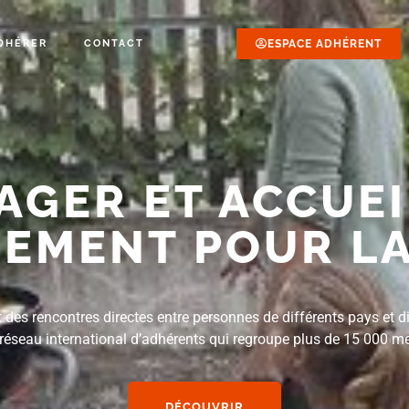
DHÉRER
CONTACT
ESPACE ADHÉRENT
AGER ET ACCUEI
EMENT POUR LA
es rencontres directes entre personnes de différents pays et di
 réseau international d’adhérents qui regroupe plus de 15 000 
DÉCOUVRIR